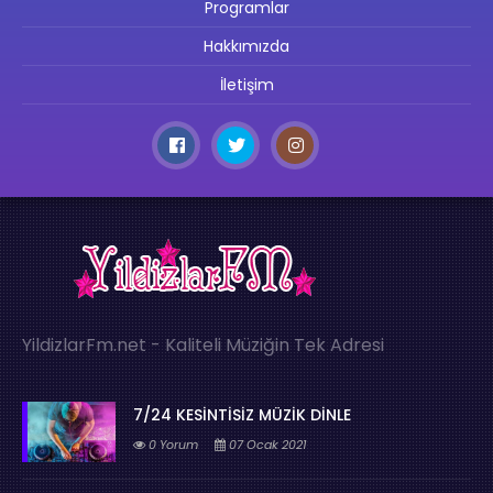
Programlar
Hakkımızda
İletişim
YildizlarFm.net - Kaliteli Müziğin Tek Adresi
7/24 KESİNTİSİZ MÜZİK DİNLE
0 Yorum
07 Ocak 2021